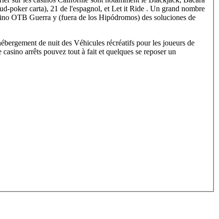
ud-poker carta), 21 de l'espagnol, et Let it Ride . Un grand nombre
asino OTB Guerra y (fuera de los Hipódromos) des soluciones de
hébergement de nuit des Véhicules récréatifs pour les joueurs de
 casino arrêts pouvez tout à fait et quelques se reposer un