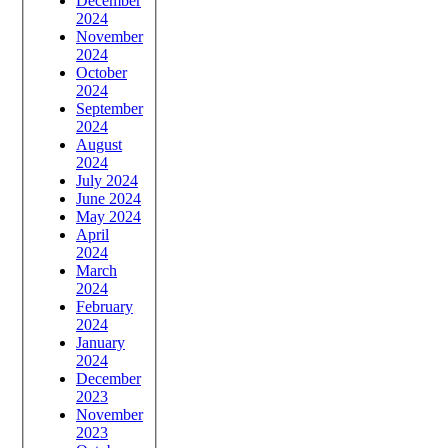
December
2024
November
2024
October
2024
September
2024
August
2024
July 2024
June 2024
May 2024
April
2024
March
2024
February
2024
January
2024
December
2023
November
2023