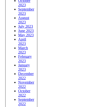
October
2023
September
2023
August
2023
July 2023
June 2023
May 2023
April
2023
March
2023
February
2023
January
2023
December
2022
November
2022
October
2022
September
2022