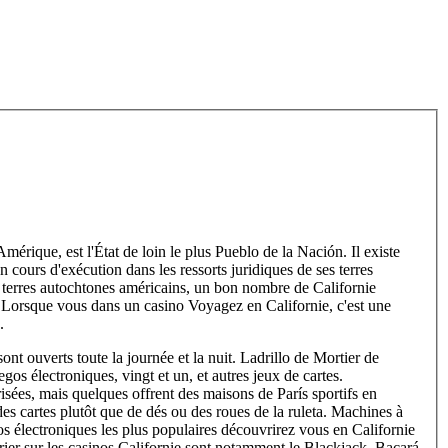
Amérique, est l'État de loin le plus Pueblo de la Nación. Il existe
cours d'exécution dans les ressorts juridiques de ses terres
s terres autochtones américains, un bon nombre de Californie
. Lorsque vous dans un casino Voyagez en Californie, c'est une
.
ont ouverts toute la journée et la nuit. Ladrillo de Mortier de
egos électroniques, vingt et un, et autres jeux de cartes.
isées, mais quelques offrent des maisons de París sportifs en
des cartes plutôt que de dés ou des roues de la ruleta. Machines à
s électroniques les plus populaires découvrirez vous en Californie
arier sur les casinos Californie sont notamment le Blackjack, Bacará