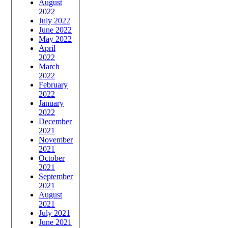
August
2022
July 2022
June 2022
May 2022
April
2022
March
2022
February
2022
January
2022
December
2021
November
2021
October
2021
September
2021
August
2021
July 2021
June 2021