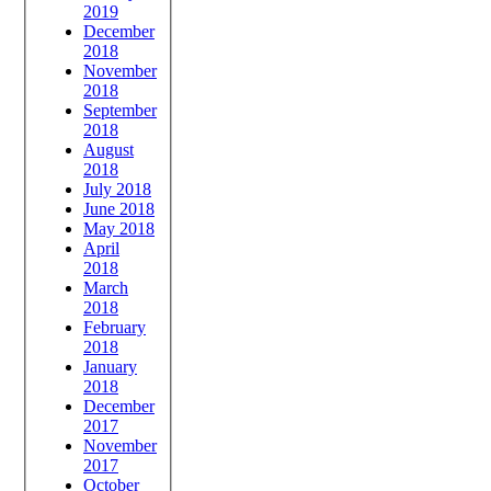
2019
December
2018
November
2018
September
2018
August
2018
July 2018
June 2018
May 2018
April
2018
March
2018
February
2018
January
2018
December
2017
November
2017
October