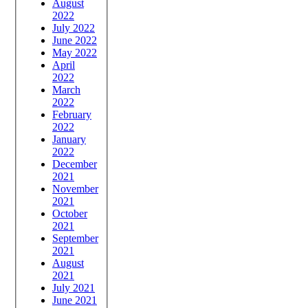
August
2022
July 2022
June 2022
May 2022
April
2022
March
2022
February
2022
January
2022
December
2021
November
2021
October
2021
September
2021
August
2021
July 2021
June 2021