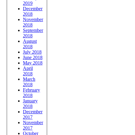
2019
December
2018
November
2018
September
2018
August
2018
July 2018
June 2018
May 2018
April
2018
March
2018
February
2018
January
2018
December
2017
November
2017
October