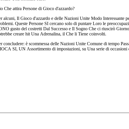
o Che attira Persone di Gioco d'azzardo?
r alcuni, Il Gioco d'azzardo e delle Nazioni Unite Modo Interessante p
oblemi. Queste Persone SI cercano solo di puntare Loro le preoccupazi
ONO gusto del costretti Dal Successo e Il Sogno Che ci riuscirò Giorn
trebbe creare hit Una Adrenalina, il Che li Tiene coinvolti.
er concludere: è scommessa delle Nazioni Unite Comune di tempo Passa
IOCA SI, UN Assortimento di impostazioni, su Una serie di occasioni