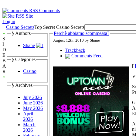
Comments
Site
Log in
Casino Secrets
Top Secret Casino Secrets
»
§ Authors
Perchè abbiamo scommessa?
S
August 12th, 2010 by Shane
I
Shane
D
Trackback
E
Comments Feed
§ Categories
B
[
A
Casino
R
V
«
§ Archives
S
Pa
July 2026
Gi
June 2026
Al
May 2026
E
April
2026
A
March
n
2026
M
February