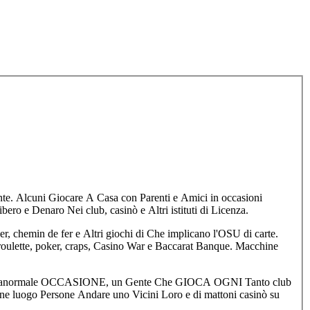
e. Alcuni Giocare A Casa con Parenti e Amici in occasioni
ro e Denaro Nei club, casinò e Altri istituti di Licenza.
, chemin de fer e Altri giochi di Che implicano l'OSU di carte.
 roulette, poker, craps, Casino War e Baccarat Banque. Macchine
e in anormale OCCASIONE, un Gente Che GIOCA OGNI Tanto club
e luogo Persone Andare uno Vicini Loro e di mattoni casinò su