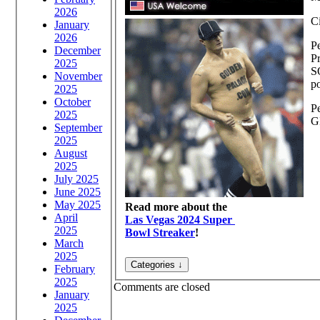
2026
Ci
January
2026
Pe
December
Pr
2025
S
November
po
2025
October
P
2025
G
September
2025
August
2025
July 2025
June 2025
May 2025
Read more about the
April
Las Vegas 2024 Super
2025
Bowl Streaker
!
March
2025
February
2025
Comments are closed
January
2025